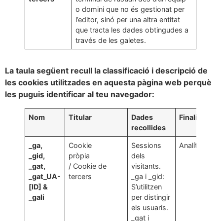
o domini que no és gestionat per
l’editor, sinó per una altra entitat
que tracta les dades obtingudes a
través de les galetes.
La taula següent recull la classificació i descripció de
les cookies utilitzades en aquesta pàgina web perquè
les puguis identificar al teu navegador:
Nom
Titular
Dades
Finalitat
D
recollides
_ga,
Cookie
Sessions
Analítica.
_
_gid,
pròpia
dels
a
_gat,
/ Cookie de
visitants.
1
_gat_UA-
tercers
_ga i _gid:
[ID] &
S’utilitzen
[
_gali
per distingir
m
els usuaris.
_
_gat i
s