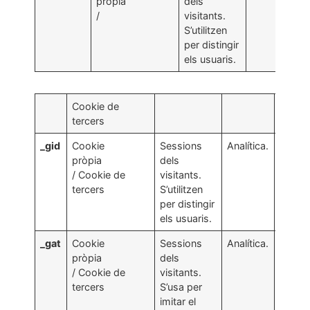
pròpia
dels
/
visitants.
S’utilitzen
per distingir
els usuaris.
Cookie de
tercers
_gid
Cookie
Sessions
Analítica.
1 dia.
pròpia
dels
/ Cookie de
visitants.
tercers
S’utilitzen
per distingir
els usuaris.
_gat
Cookie
Sessions
Analítica.
1
pròpia
dels
minut.
/ Cookie de
visitants.
tercers
S’usa per
imitar el