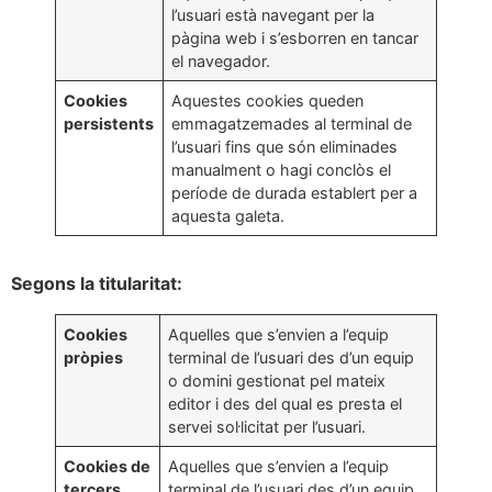
l’usuari està navegant per la
pàgina web i s’esborren en tancar
el navegador.
Cookies
Aquestes cookies queden
persistents
emmagatzemades al terminal de
l’usuari fins que són eliminades
manualment o hagi conclòs el
període de durada establert per a
aquesta galeta.
Segons la titularitat:
Cookies
Aquelles que s’envien a l’equip
pròpies
terminal de l’usuari des d’un equip
o domini gestionat pel mateix
editor i des del qual es presta el
servei sol·licitat per l’usuari.
Cookies de
Aquelles que s’envien a l’equip
tercers
terminal de l’usuari des d’un equip