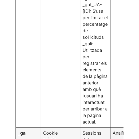
_gat_UA-
P
[ID]: S’usa
i
per limitar el
P
percentatge
C
de
d
sol·licituds
_gali:
Utilitzada
per
registrar els
elements
de la pàgina
anterior
amb què
l’usuari ha
interactuat
per arribar a
la pàgina
actual.
_ga
Cookie
Sessions
Analítica.
2