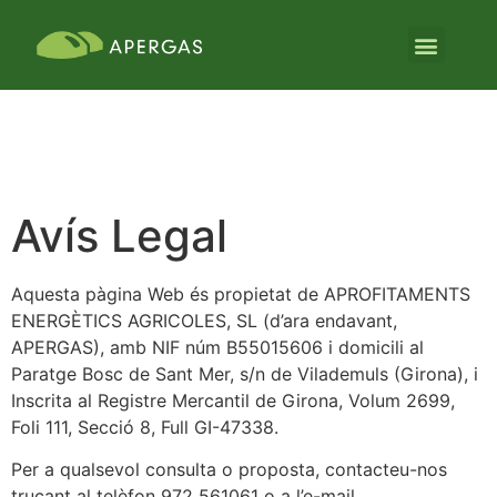
Avís Legal
Aquesta pàgina Web és propietat de APROFITAMENTS
ENERGÈTICS AGRICOLES, SL (d’ara endavant,
APERGAS), amb NIF núm B55015606 i domicili al
Paratge Bosc de Sant Mer, s/n de Vilademuls (Girona), i
Inscrita al Registre Mercantil de Girona, Volum 2699,
Foli 111, Secció 8, Full GI-47338.
Per a qualsevol consulta o proposta, contacteu-nos
trucant al telèfon 972 561061 o a l’e-mail